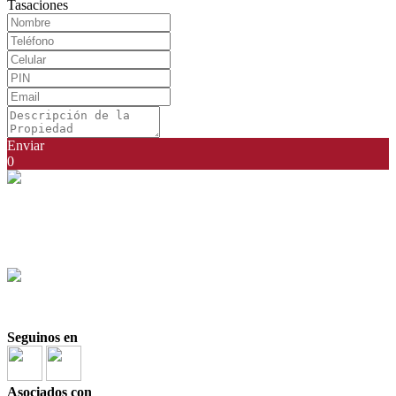
Tasaciones
Enviar
0
Santiago Zorraquin
CSI 6423
+54911 5063-1324
+54911 5063-1324
Seguinos en
Asociados con