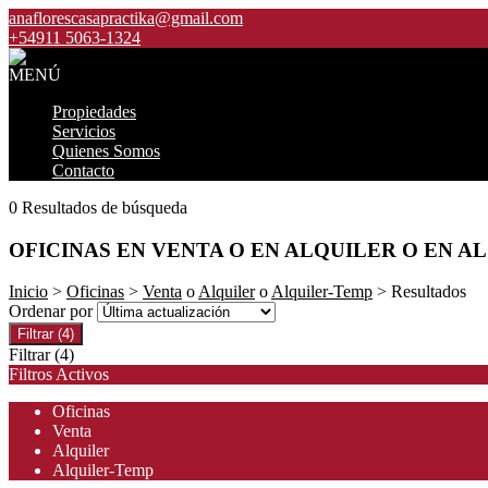
anaflorescasapractika@gmail.com
+54911 5063-1324
MENÚ
Propiedades
Servicios
Quienes Somos
Contacto
0 Resultados de búsqueda
OFICINAS EN VENTA O EN ALQUILER O EN A
Inicio
>
Oficinas
>
Venta
o
Alquiler
o
Alquiler-Temp
> Resultados
Ordenar por
Filtrar
(4)
Filtrar
(4)
Filtros Activos
Oficinas
Venta
Alquiler
Alquiler-Temp