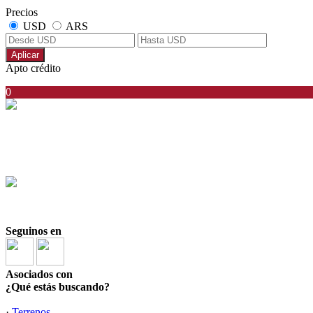
Precios
USD
ARS
Aplicar
Apto crédito
0
Santiago Zorraquin
CSI 6423
+54911 5063-1324
+54911 5063-1324
Seguinos en
Asociados con
¿Qué estás buscando?
·
Terrenos