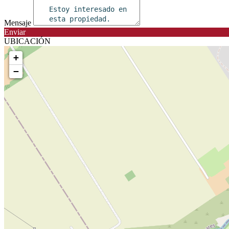
Mensaje
Enviar
UBICACIÓN
+
−