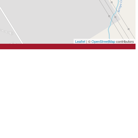
Leaflet
| ©
OpenStreetMap
contributors