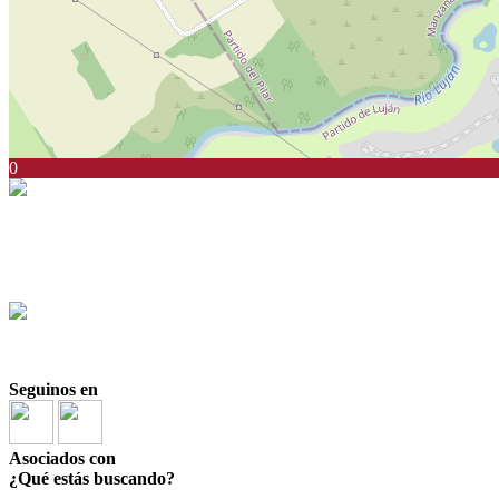
0
Santiago Zorraquin
CSI 6423
+54911 5063-1324
+54911 5063-1324
Seguinos en
Asociados con
¿Qué estás buscando?