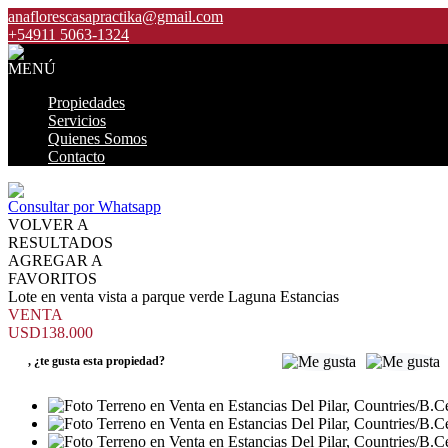
anaflorescasapractika@gmail.com
+54911 5063-1324
MENÚ
Propiedades
Servicios
Quienes Somos
Contacto
Consultar por Whatsapp
VOLVER A
RESULTADOS
AGREGAR A
FAVORITOS
Lote en venta vista a parque verde Laguna Estancias
VENTA
USD138.000
,
¿te gusta esta propiedad?