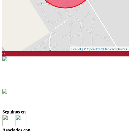
Leaflet
| ©
OpenStreetMap
contributors
0
Santiago Zorraquin
CSI 6423
+54911 5063-1324
+54911 5063-1324
Seguinos en
Asociados con