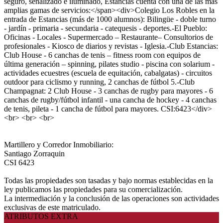
seguro, señalizado e iluminado, Estancias cuenta con una de las más
amplias gamas de servicios:</span><div>Colegio Los Robles en la
entrada de Estancias (más de 1000 alumnos): Bilingüe - doble turno
- jardín - primaria - secundaria - catequesis - deportes.-El Pueblo:
Oficinas - Locales - Supermercado – Restaurante– Consultorios de
profesionales - Kiosco de diarios y revistas - Iglesia.-Club Estancias:
Club House - 6 canchas de tenis – fitness room con equipos de
última generación – spinning, pilates studio - piscina con solarium -
actividades ecuestres (escuela de equitación, cabalgatas) - circuitos
outdoor para ciclismo y running, 2 canchas de fútbol 5.-Club
Champagnat: 2 Club House - 3 canchas de rugby para mayores - 6
canchas de rugby/fútbol infantil - una cancha de hockey - 4 canchas
de tenis, pileta - 1 cancha de fútbol para mayores. CSI:6423</div>
<br> <br> <br>
Martillero y Corredor Inmobiliario:
Santiago Zorraquin
CSI 6423
Todas las propiedades son tasadas y bajo normas establecidas en la
ley publicamos las propiedades para su comercialización.
La intermediación y la conclusión de las operaciones son actividades
exclusivas de este matriculado.
ATRIBUTOS EXTRA