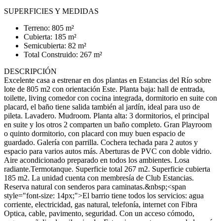
SUPERFICIES Y MEDIDAS
Terreno: 805 m²
Cubierta: 185 m²
Semicubierta: 82 m²
Total Construido: 267 m²
DESCRIPCIÓN
Excelente casa a estrenar en dos plantas en Estancias del Río sobre
lote de 805 m2 con orientación Este. Planta baja: hall de entrada,
toilette, living comedor con cocina integrada, dormitorio en suite con
placard, el baño tiene salida también al jardín, ideal para uso de
pileta. Lavadero. Mudroom. Planta alta: 3 dormitorios, el principal
en suite y los otros 2 comparten un baño completo. Gran Playroom
o quinto dormitorio, con placard con muy buen espacio de
guardado. Galería con parrilla. Cochera techada para 2 autos y
espacio para varios autos más. Aberturas de PVC con doble vidrio.
Aire acondicionado preparado en todos los ambientes. Losa
radiante.Termotanque. Superficie total 267 m2. Superficie cubierta
185 m2. La unidad cuenta con membresía de Club Estancias.
Reserva natural con senderos para caminatas.&nbsp;<span
style="font-size: 14px;">El barrio tiene todos los servicios: agua
corriente, electricidad, gas natural, telefonía, internet con Fibra
Optica, cable, pavimento, seguridad. Con un acceso cómodo,