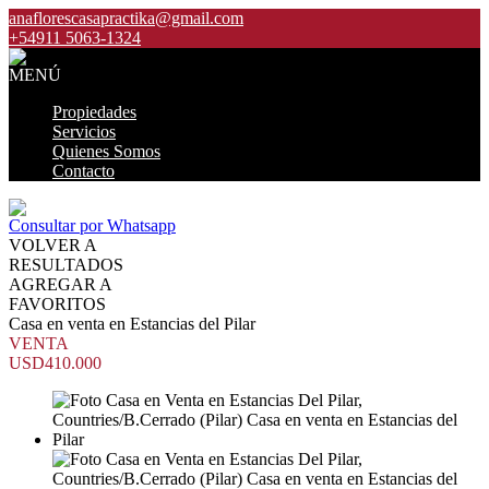
anaflorescasapractika@gmail.com
+54911 5063-1324
MENÚ
Propiedades
Servicios
Quienes Somos
Contacto
Consultar por Whatsapp
VOLVER A
RESULTADOS
AGREGAR A
FAVORITOS
Casa en venta en Estancias del Pilar
VENTA
USD410.000