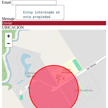
Email
Mensaje
Enviar
UBICACIÓN
+
−