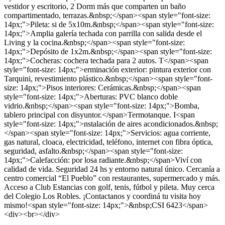
vestidor y escritorio, 2 Dorm más que comparten un baño
compartimentado, terrazas.&nbsp;</span><span style="font-size:
14px;">Pileta: si de 5x10m.&nbsp;</span><span style="font-size:
14px;">Amplia galería techada con parrilla con salida desde el
Living y la cocina.&nbsp;</span><span style="font-size:
14px;">Depósito de 1x2m.&nbsp;</span><span style="font-size:
14px;">Cocheras: cochera techada para 2 autos. T</span><span
style="font-size: 14px;">erminación exterior: pintura exterior con
Tarquini, revestimiento plástico.&nbsp;</span><span style="font-
size: 14px;">Pisos interiores: Cerámicas.&nbsp;</span><span
style="font-size: 14px;">Aberturas: PVC blanco doble
vidrio.&nbsp;</span><span style="font-size: 14px;">Bomba,
tablero principal con disyuntor.</span>Termotanque. I<span
style="font-size: 14px;">nstalación de aires acondicionados.&nbsp;
</span><span style="font-size: 14px;">Servicios: agua corriente,
gas natural, cloaca, electricidad, teléfono, internet con fibra óptica,
seguridad, asfalto.&nbsp;</span><span style="font-size:
14px;">Calefacción: por losa radiante.&nbsp;</span>Viví con
calidad de vida. Seguridad 24 hs y entorno natural único. Cercanía a
centro comercial “El Pueblo” con restaurantes, supermercado y más.
Acceso a Club Estancias con golf, tenis, fútbol y pileta. Muy cerca
del Colegio Los Robles. ¡Contactanos y coordiná tu visita hoy
mismo!<span style="font-size: 14px;">&nbsp;CSI 6423</span>
<div><br></div>