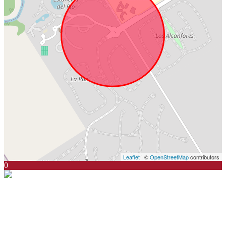
Leaflet
| ©
OpenStreetMap
contributors
0
Santiago Zorraquin
CSI 6423