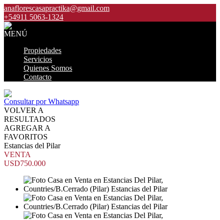
anaflorescasapractika@gmail.com
+54911 5063-1324
MENÚ
Propiedades
Servicios
Quienes Somos
Contacto
Consultar por Whatsapp
VOLVER A
RESULTADOS
AGREGAR A
FAVORITOS
Estancias del Pilar
VENTA
USD750.000