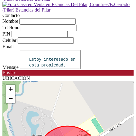
Contacto
Nombre
Teléfono
PIN
Celular
Email
Mensaje
Enviar
UBICACIÓN
+
−