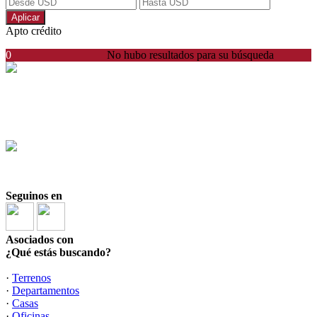
Aplicar
Apto crédito
0
No hubo resultados para su búsqueda
Santiago Zorraquin
CSI 6423
+54911 5063-1324
+54911 5063-1324
Seguinos en
Asociados con
¿Qué estás buscando?
·
Terrenos
·
Departamentos
·
Casas
·
Oficinas