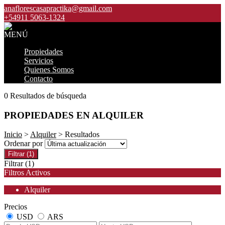
anaflorescasapractika@gmail.com
+54911 5063-1324
MENÚ
Propiedades
Servicios
Quienes Somos
Contacto
0 Resultados de búsqueda
PROPIEDADES EN ALQUILER
Inicio
>
Alquiler
> Resultados
Ordenar por
Filtrar
(1)
Filtrar
(1)
Filtros Activos
Alquiler
Precios
USD
ARS